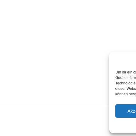
Um dir ein o
Geräteinfor
Technologien
dieser Websi
können best
Akz
STARTSEITE