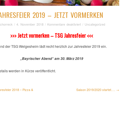
AHRESFEIER 2019 – JETZT VORMERKEN
für
chorreck
/
4. November 2018
/
Kommentare deaktiviert
/
Uncategorized
TSG
>>> Jetzt vormerken – TSG Jahresfeier <<<
Jahresfeier
2019
–
nd der TSG Welgesheim lädt recht herzlich zur Jahresfeier 2019 ein.
Jetzt
vormerken
„Bayrischer Abend“ am 30. März 2019
tails werden in Kürze veröffentlicht.
esfeier 2018 – Pizza &
Saison 2019/2020 startet…. →