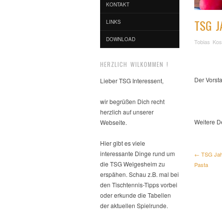
KONTAKT
TSG J
LINKS
DOWNLOAD
Tobias Kos
HERZLICH WILKOMMEN !
Der Vorsta
Lieber TSG Interessent,
wir begrüßen Dich recht
herzlich auf unserer
Weitere De
Webseite.
Hier gibt es viele
interessante Dinge rund um
← TSG Jahr
die TSG Welgesheim zu
Pasta
erspähen. Schau z.B. mal bei
den Tischtennis-Tipps vorbei
oder erkunde die Tabellen
der aktuellen Spielrunde.