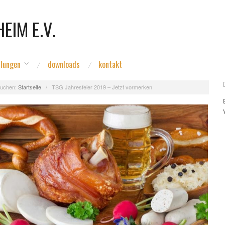
EIM E.V.
ilungen
downloads
kontakt
uchen:
Startseite
/
TSG Jahresfeier 2019 – Jetzt vormerken