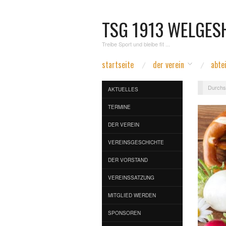
TSG 1913 WELGESH
Treibe Sport und bleibe fit ...
startseite
der verein
abte
Durchs
AKTUELLES
TERMINE
DER VEREIN
VEREINSGESCHICHTE
DER VORSTAND
VEREINSSATZUNG
MITGLIED WERDEN
SPONSOREN